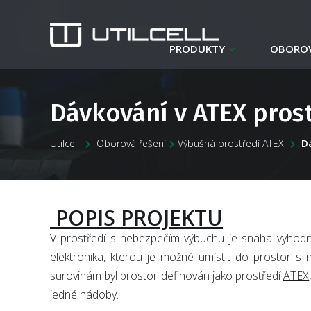
PRODUKTY
OBOROV
Dávkování v ATEX pros
Utilcell
Oborová řešení
Výbušná prostředí ATEX
D
POPIS PROJEKTU
V prostředí s nebezpečím výbuchu je snaha vyhodnoc
elektronika, kterou je možné umístit do prostor 
surovinám byl prostor definován jako prostředí
ATEX
jedné nádoby.