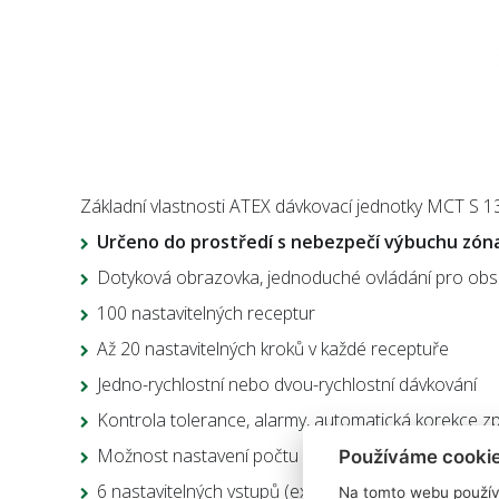
Základní vlastnosti ATEX dávkovací jednotky MCT S 1
Určeno do prostředí s nebezpečí výbuchu zóna 
Dotyková obrazovka, jednoduché ovládání pro obs
100 nastavitelných receptur
Až 20 nastavitelných kroků v každé receptuře
Jedno-rychlostní nebo dvou-rychlostní dávkování
Kontrola tolerance, alarmy, automatická korekce zp
Možnost nastavení počtu opakování od 1 do 99
Používáme cooki
6 nastavitelných vstupů (externí tlačítka jako nulován
Na tomto webu použív