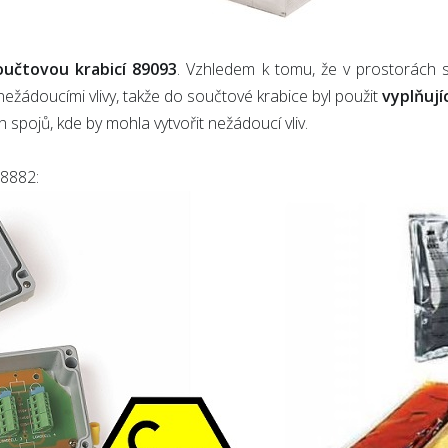
oučtovou krabicí 89093
. Vzhledem k tomu, že v prostorách s
nežádoucími vlivy, takže do součtové krabice byl použit
vyplňují
spojů, kde by mohla vytvořit nežádoucí vliv.
 8882: