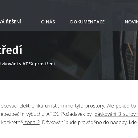
Á ŘEŠENÍ
O NÁS
DOKUMENTACE
NOVI
tředí
ávkování v ATEX prostředí
ovací elektroniku umístit mimo tyto prostory. Ale pokud to 
s nebezpečím výbuchu ATEX. Požadavek byl
dávkování 3 surovi
, konkrétně
zóna 2
. Dávkování bude prováděno do nádoby, kde 