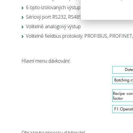
6 opto-izolovaných výstupů
Sériový port RS232, RS485 a základní protokol 
Volitelně analogový výstup
Volitelně fieldbus protokoly: PROFIBUS, PROFIN
Hlavní menu dávkování:
Obrazovka procesu dávkování