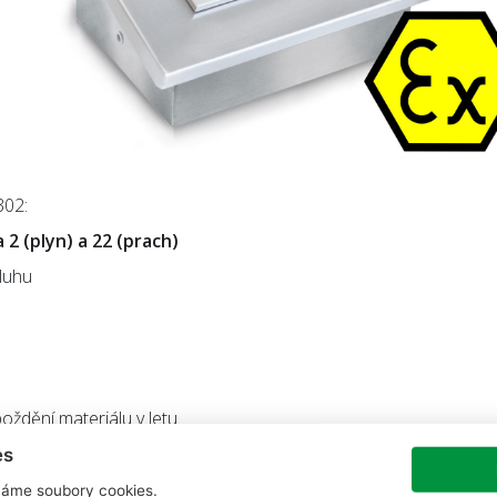
302:
2 (plyn) a 22 (prach)
luhu
oždění materiálu v letu
es
í, start, stop, …)
áme soubory cookies.