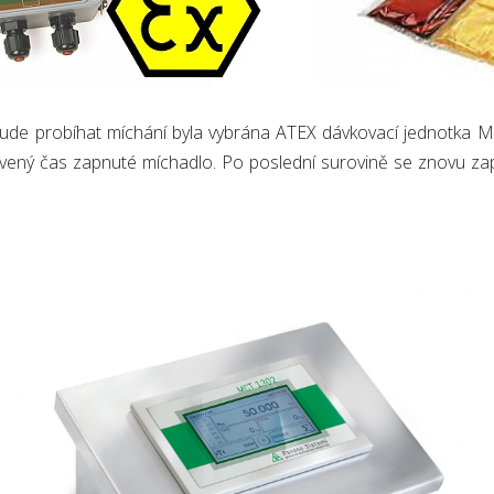
ude probíhat míchání byla vybrána ATEX dávkovací jednotka MC
ovený čas zapnuté míchadlo. Po poslední surovině se znovu za