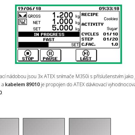
ací nádobou jsou 3x ATEX snímače M350i s příslušenstvím jako je
u a
kabelem 89010
je propojen do ATEX dávkovací vyhodnocovací
0
.