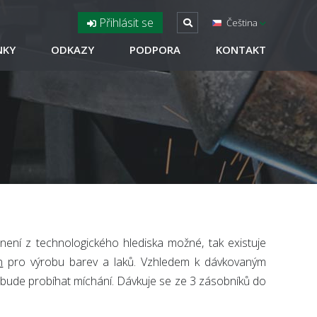
Přihlásit se
Čeština
NKY
ODKAZY
PODPORA
KONTAKT
není z technologického hlediska možné, tak existuje
n
pro výrobu barev a laků. Vzhledem k dávkovaným
bude probíhat míchání. Dávkuje se ze 3 zásobníků do