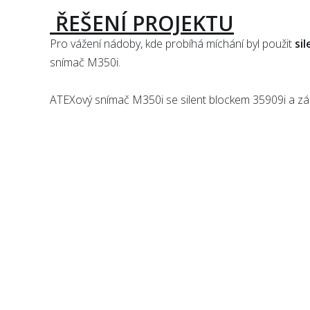
ŘEŠENÍ PROJEKTU
Pro vážení nádoby, kde probíhá míchání byl použit
si
snímač M350i.
ATEXový snímač M350i se silent blockem 35909i a zá