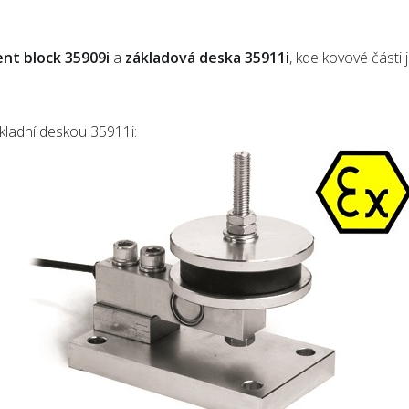
lent block 35909i
a
základová deska 35911i
, kde kovové části
kladní deskou 35911i: