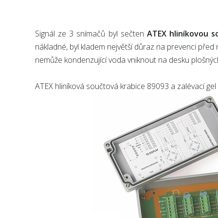
Signál ze 3 snímačů byl sečten
ATEX hliníkovou s
nákladné, byl kladem největší důraz na prevenci před 
nemůže kondenzující voda vniknout na desku plošných 
ATEX hliníková součtová krabice 89093 a zalévací gel