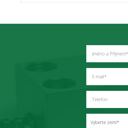
Vyberte zemi*