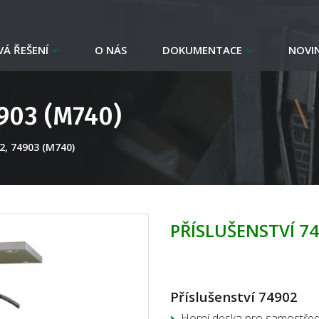
Á ŘEŠENÍ
O NÁS
DOKUMENTACE
NOVI
4903 (M740)
02, 74903 (M740)
PŘÍSLUŠENSTVÍ 74
Příslušenství 74902
Horní deska pro samostředí