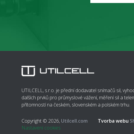
UTILCELL, s.r.o. je přední dodavatel snímačů sil, vyh
dalších prvků pro průmyslové vážení, měření sil a telem
přítomností na českém, slovenském a polském trhu.
Copyright © 2026,
Utilcell.com
Tvorba webu
S
Nastavení cookies