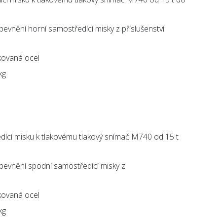
pevnění horní samostředící misky z příslušenství
nkovaná ocel
kg
ící misku k tlakovému tlakový snímač M740 od 15 t
ipevnění spodní samostředící misky z
nkovaná ocel
kg