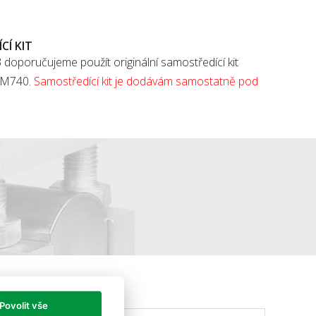
Í KIT
 doporučujeme použít originální samostředící kit
l M740.
Samostředící kit je dodávám samostatně pod
Povolit vše