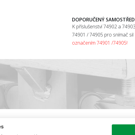
DOPORUČENÝ SAMOSTŘEDÍC
K příslušenství 74902 a 74903
74901 / 74905 pro snímač si
označením 74901 /74905!
es