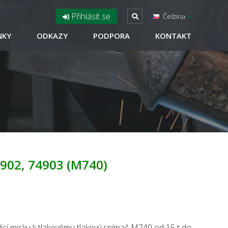
Přihlásit se
Čeština
NKY
ODKAZY
PODPORA
KONTAKT
902, 74903 (M740)
cí misku k tlakovému tlakový snímač M740 od 15 t do