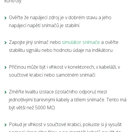
kontroly:
Ověřte že napájecí zdroj je v dobrém stavu a jeho
napájecí napětí snímačů je stabilní.
Zapojte jiný snímač nebo
simulátor snímače
a ověřte
stabilitu signálu nebo hodnotu údaje na indikátoru.
Příčinou může být i vlhkost v konektorech, v kabeláži, v
součtové krabici nebo samotném snímači.
Změřte kvalitu izolace (izolačního odporu) mezi
jednotlivými barevnými kabely a tělem snímače. Tento má
být větší než 5000 MΩ.
Pokud je vlhkost v součtové krabici, pokuste si ji vysušit