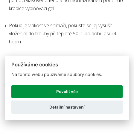
pomocí vlasového fénu a po montáži kabelů použít do
krabice vyplňovací gel.
Pokud je vlhkost ve snímači, pokuste se jej vysušit
vložením do trouby při teplotě 50°C po dobu asi 24
hodin.
Ověřte, že používáte vhodné provedení snímače (jeho IP
Používáme cookies
krytí) vzhledem k pracovním podmínkám.
Na tomto webu používáme soubory cookies.
Snížení vlhkosti v instalaci lze dosáhnout vhodnou
ochranou proti přímému stříkání vody a zajištěním
Povolit vše
účinného odvodnění prostoru snímačů.
Detailní nastavení