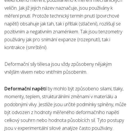
elektrického měření, používaného k měření mechanických
veličin. Jak již jejich název naznačuje, jsou používány k
měření pnutí. Protože technický termín pnutí (povrchové
napětí) obsahuje jak tah, tak i přítlak (stlačení), rozlišují se
pozitivním a negativním znaménkem. Tak jsou tenzometry
používány jak pro snímání expanze (rozepnutí), tak i
kontrakce (smrštění).
Deformační síly tělesa jsou vždy způsobeny nějakým
vnějším vlivem nebo vnitřním působením.
Deformační napětí
by mohlo být způsobeno silami, tlaky,
momenty, teplem, strukturálními změnami v materiálu a
podobnými vlivy. Jestliže jsou určité podmínky splněny, může
být odvozen z hodnoty měřeného deformačního napětí
celkový souhrn nebo hodnota působících sil. Tyto postupy
jsou v experimentální silové analýze často používány.