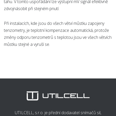
tahu. V tomto uspořádání lze výstupní mV signál efektivně
zdvojnásobit při stejném pnutí.
Při instalacích, kde jsou do všech větví můstku zapojeny
tenzometry, je teplotní kompenzace automatická, protože
změny odporu tenzometrů s teplotou jsou ve všech větvích
můstku stejné a vyruší se.
UTILCELL, s.r.o. je přední dodavatel snímačů sil,