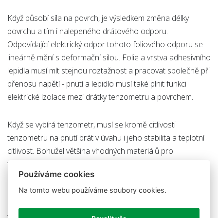
Když působí síla na povrch, je výsledkem změna délky
povrchu a tím i nalepeného drátového odporu.
Odpovídající elektrický odpor tohoto foliového odporu se
lineárně mění s deformační silou. Folie a vrstva adhesivního
lepidla musí mít stejnou roztažnost a pracovat společně při
přenosu napětí - pnutí a lepidlo musí také plnit funkci
elektrické izolace mezi drátky tenzometru a povrchem.
Když se vybírá tenzometr, musí se kromě citlivosti
tenzometru na pnutí brát v úvahu i jeho stabilita a teplotní
citlivost. Bohužel většina vhodných materiálů pro
tenzometrické snímače jsou také citlivé na teplotní změny a
Používáme cookies
mají sklon měnit odpor s časem. Pro účely krátkých testů a
zkoušek to nemusí mít význam, ale pro kontinuální
Na tomto webu používáme soubory cookies.
průmyslové měření se musí zahrnout kompenzace na
teplotu a kompenzace driftu.