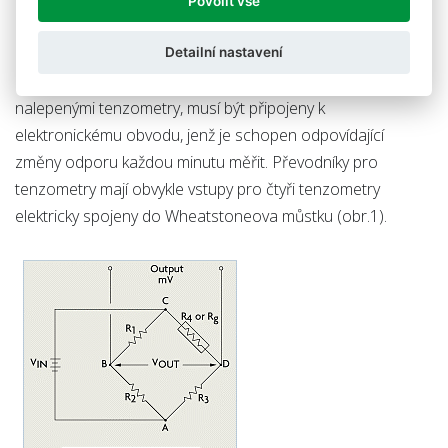
Povolit vše
Měřící obvody
Detailní nastavení
Aby se měřilo napětí - pnutí (deformační síla) s
nalepenými tenzometry, musí být připojeny k
elektronickému obvodu, jenž je schopen odpovídající
změny odporu každou minutu měřit. Převodníky pro
tenzometry mají obvykle vstupy pro čtyři tenzometry
elektricky spojeny do Wheatstoneova můstku (obr.1).