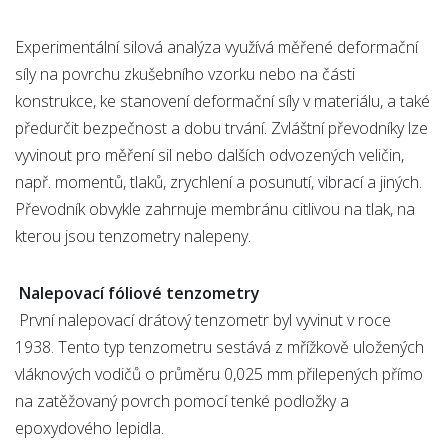
Experimentální silová analýza využívá měřené deformační
síly na povrchu zkušebního vzorku nebo na části
konstrukce, ke stanovení deformační síly v materiálu, a také
předurčit bezpečnost a dobu trvání. Zvláštní převodníky lze
vyvinout pro měření sil nebo dalších odvozených veličin,
např. momentů, tlaků, zrychlení a posunutí, vibrací a jiných.
Převodník obvykle zahrnuje membránu citlivou na tlak, na
kterou jsou tenzometry nalepeny.
Nalepovací fóliové tenzometry
První nalepovací drátový tenzometr byl vyvinut v roce
1938. Tento typ tenzometru sestává z mřížkově uložených
vláknových vodičů o průměru 0,025 mm přilepených přímo
na zatěžovaný povrch pomocí tenké podložky a
epoxydového lepidla.